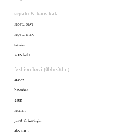
sepatu & kaus kaki
sepatu bayi
sepatu anak
sandal
kaus kaki
fashion bayi (0bln-3thn)
atasan
bawahan
gaun
setelan
jaket & kardigan
aksesoris