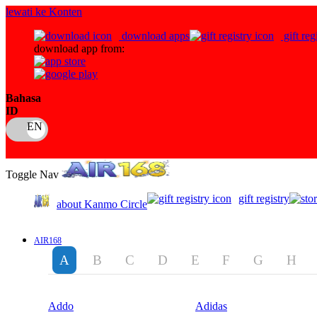
lewati ke Konten
download apps
gift reg
download app from:
Bahasa
ID
Toggle Nav
gift registry
about Kanmo Circle
AIR168
A
B
C
D
E
F
G
H
Addo
Adidas