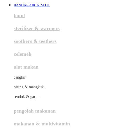
BANDAR AIR168 SLOT
botol
sterilizer & warmers
soothers & teethers
celemek
alat makan
cangkir
piring & mangkuk
sendok & garpu
pengolah makanan
makanan & multivitamin