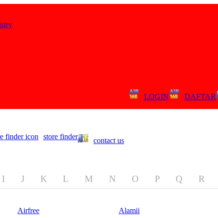
istry
LOGIN
DAFTAR
store finder
contact us
I
J
K
L
M
N
O
P
Q
R
Airfree
Alamii