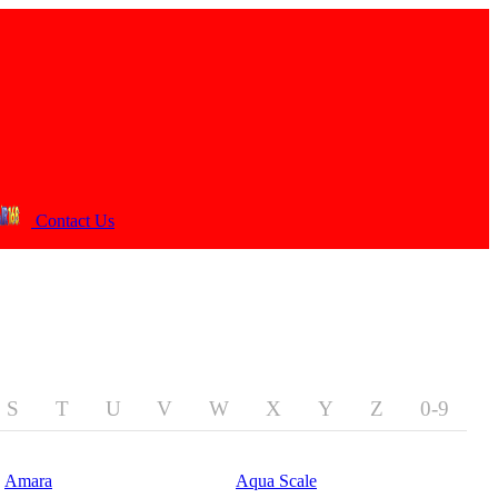
Contact Us
S
T
U
V
W
X
Y
Z
0-9
Amara
Aqua Scale